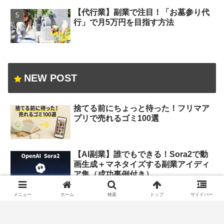
【代行業】副業で注目！「お墓参り代
行」で月5万円を目指す方法
NEW POST
捨てる前にちょっと待った！フリマア
プリで売れるゴミ100選
【AI副業】誰でもできる！Sora2で動
画生成＋マネタイズする副業アイディ
ア集（成功事例付き）
メニュー
ホーム
検索
トップ
サイドバー
Microsoftリワーズで稼ぐ！無料で始め
る安全な副業ポイ活法