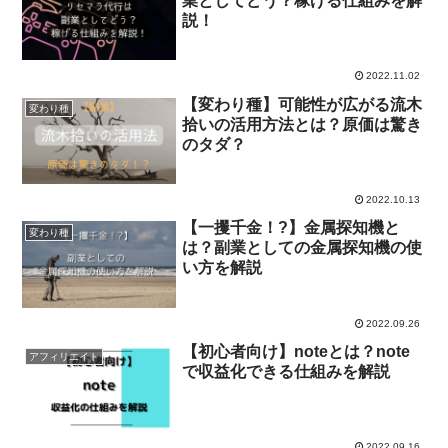
業としてどう？稼げる仕組みを解
説！
2022.11.02
【変わり種】可能性が広がる流木
変わり種
拾いの活用方法とは？原価は驚き
のタダ？
2022.10.13
【一攫千金！?】金属探知機と
変わり種
は？副業としての金属探知機の使
い方を解説
2022.09.26
【初心者向け】noteとは？note
アフィリエイト
で収益化できる仕組みを解説
2022.09.16