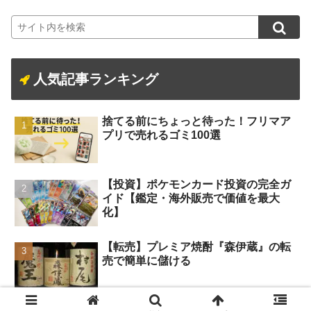
人気記事ランキング
捨てる前にちょっと待った！フリマア
プリで売れるゴミ100選
【投資】ポケモンカード投資の完全ガ
イド【鑑定・海外販売で価値を最大
化】
【転売】プレミア焼酎『森伊蔵』の転
売で簡単に儲ける
Microsoftリワーズで稼ぐ！無料で始め