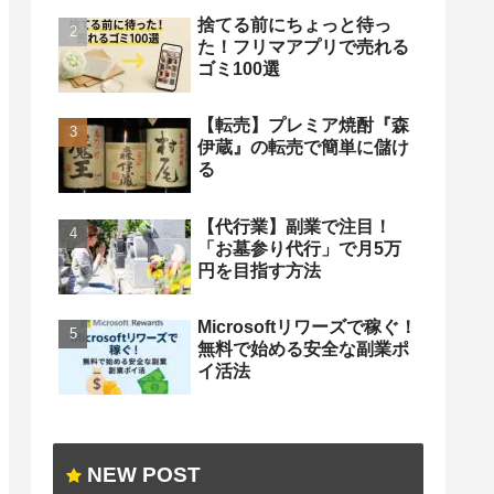
捨てる前にちょっと待っ
た！フリマアプリで売れる
ゴミ100選
【転売】プレミア焼酎『森
伊蔵』の転売で簡単に儲け
る
【代行業】副業で注目！
「お墓参り代行」で月5万
円を目指す方法
Microsoftリワーズで稼ぐ！
無料で始める安全な副業ポ
イ活法
NEW POST