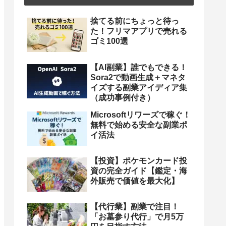
捨てる前にちょっと待っ
た！フリマアプリで売れる
ゴミ100選
【AI副業】誰でもできる！
Sora2で動画生成＋マネタ
イズする副業アイディア集
（成功事例付き）
Microsoftリワーズで稼ぐ！
無料で始める安全な副業ポ
イ活法
【投資】ポケモンカード投
資の完全ガイド【鑑定・海
外販売で価値を最大化】
【代行業】副業で注目！
「お墓参り代行」で月5万