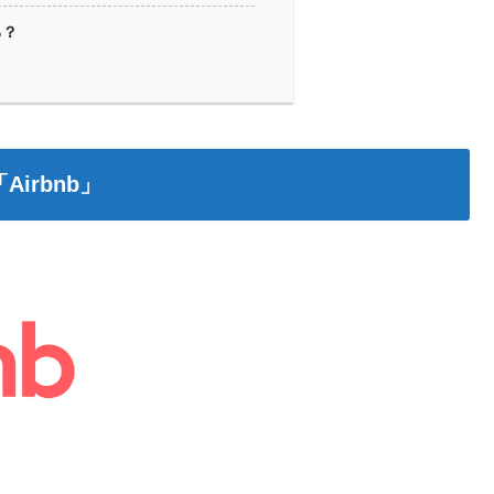
る？
irbnb」